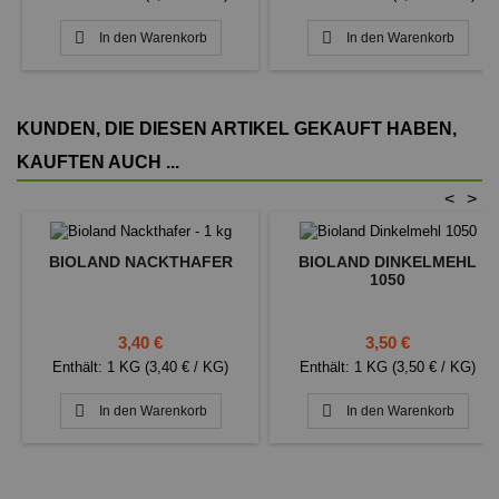


In den Warenkorb
In den Warenkorb
KUNDEN, DIE DIESEN ARTIKEL GEKAUFT HABEN,
KAUFTEN AUCH ...
<
>
BIOLAND NACKTHAFER
BIOLAND DINKELMEHL
1050
Preis
Preis
3,40 €
3,50 €
Enthält: 1 KG (3,40 € / KG)
Enthält: 1 KG (3,50 € / KG)


In den Warenkorb
In den Warenkorb