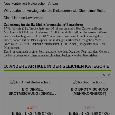
*aus kontrolliert biologischem Anbau
Wir verarbeiten vorwiegende alte Dinkelsorten wie Oberkulmer Rotkorn
Dinkel ist eine Urweizenart
Zubereitung für ein 1kg Mühlenbrotmischung/ Bauernbrot:
1 Würfel Hefe (11 g Trockenhefe) mit 50 ml Wasser und 1 Teel. Zucker auflösen.
Mischung mit 1 Eßl. Salz, Hefeansatz, 1 Eßl Öl und 600 - 700 ml lauwarmem Wasser zu
einem glatten Teig kneten. Etwa 40 Min. an einem warmen Ort im Gärkorb gehen
lassen, danach auf ein Blech kippen und in den gut vorheizten Ofen geben(250°C).
Nach ca 15 - 20 Min. Backzeit zurückschalten (180 - 200°C). Insgesamt ca 50 - 60
Min. backen.
Das Brot kann auch in einer Form gebacken werden. Dazu den Teig nach dem Gehen in
die Form geben kurz ruhen lassen anschließend backen wie oben beschrieben.
10 ANDERE ARTIKEL IN DER GLEICHEN KATEGORIE:
<
>
BIO DINKEL
BIO BROTMISCHUNG
BROTMISCHUNG (DINKEL-,
(MEHRKORNBROT)
ROGGENMISCHBROT)
Preis
Preis
4,45 €
3,60 €
Enthält: 1 KG (4,45 € / KG)
Enthält: 1 KG (3,60 € / KG)