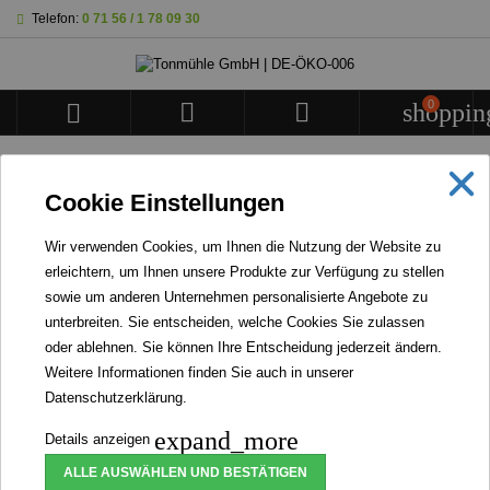
Telefon:
0 71 56 / 1 78 09 30
0



shoppin
STARTSEITE
Cookie Einstellungen
BANNER
Wir verwenden Cookies, um Ihnen die Nutzung der Website zu
erleichtern, um Ihnen unsere Produkte zur Verfügung zu stellen
WIR STELLEN KEINERLEI INSEKTENPRODUKTE
sowie um anderen Unternehmen personalisierte Angebote zu
HER NOCH VERARBEITEN WIR WELCHE.
unterbreiten. Sie entscheiden, welche Cookies Sie zulassen
oder ablehnen. Sie können Ihre Entscheidung jederzeit ändern.
Weitere Informationen finden Sie auch in unserer
Datenschutzerklärung
.
Bio Mühlenbrotmischung
expand_more
Details anzeigen
(Mehrkornbrot)
ALLE AUSWÄHLEN UND BESTÄTIGEN