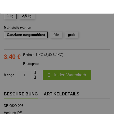
Gewicht
1 kg
2,5 kg
Mahlstufe wählen
Ganzkorn (ungemahlen)
fein
grob
Enthält: 1 KG (3,40 € / KG)
3,40 €
Bruttopreis

In den Warenkorb
Menge
BESCHREIBUNG
ARTIKELDETAILS
DE-ÖKO-006
Herkunft DE