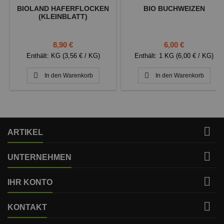
BIOLAND HAFERFLOCKEN
BIO BUCHWEIZEN
(KLEINBLATT)
Preis
Preis
8,90 €
6,00 €
Enthält: KG (3,56 € / KG)
Enthält: 1 KG (6,00 € / KG)


In den Warenkorb
In den Warenkorb

ARTIKEL

UNTERNEHMEN

IHR KONTO

KONTAKT