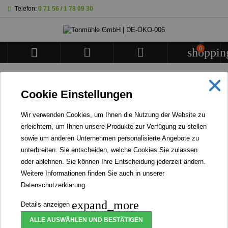
Telefon:
0 71 56 / 1 78 09 30
0



shoppin
STARTSEITE
Cookie Einstellungen
BANNER
Wir verwenden Cookies, um Ihnen die Nutzung der Website zu
erleichtern, um Ihnen unsere Produkte zur Verfügung zu stellen
WIR STELLEN KEINERLEI INSEKTENPRODUKTE
sowie um anderen Unternehmen personalisierte Angebote zu
HER NOCH VERARBEITEN WIR WELCHE.
unterbreiten. Sie entscheiden, welche Cookies Sie zulassen
oder ablehnen. Sie können Ihre Entscheidung jederzeit ändern.


Weitere Informationen finden Sie auch in unserer
Datenschutzerklärung
.
expand_more
Details anzeigen
Bioland Nackthafer
ALLE AUSWÄHLEN UND BESTÄTIGEN
Artikel-Nr.
139531
Marke
Tonmühle