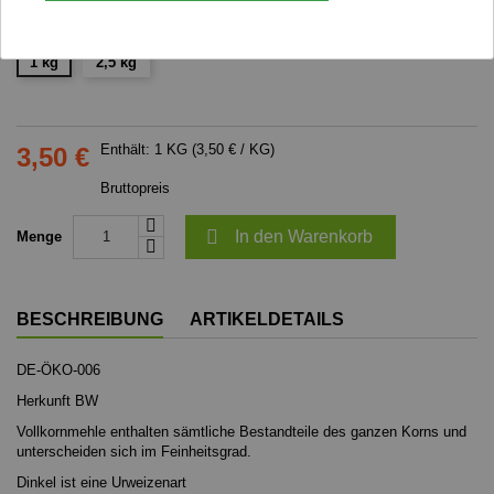
Gewicht
1 kg
2,5 kg
Enthält: 1 KG (3,50 € / KG)
3,50 €
Bruttopreis

In den Warenkorb
Menge
BESCHREIBUNG
ARTIKELDETAILS
DE-ÖKO-006
Herkunft BW
Vollkornmehle enthalten sämtliche Bestandteile des ganzen Korns und
unterscheiden sich im Feinheitsgrad.
Dinkel ist eine Urweizenart