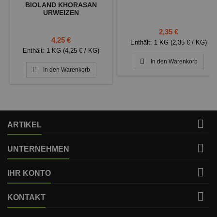
BIOLAND KHORASAN
URWEIZEN
Preis
2,35 €
Preis
4,25 €
Enthält: 1 KG (2,35 € / KG)
Enthält: 1 KG (4,25 € / KG)

In den Warenkorb

In den Warenkorb

ARTIKEL

UNTERNEHMEN

IHR KONTO

KONTAKT