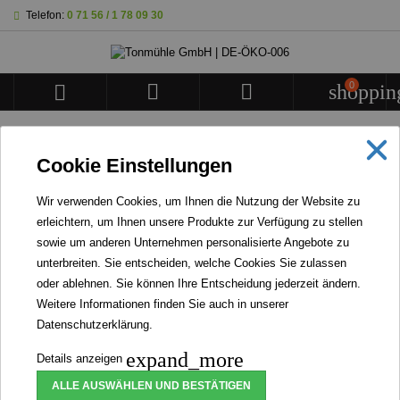
Telefon:
0 71 56 / 1 78 09 30
0



shoppin
STARTSEITE
Cookie Einstellungen
BANNER
Wir verwenden Cookies, um Ihnen die Nutzung der Website zu
erleichtern, um Ihnen unsere Produkte zur Verfügung zu stellen
WIR STELLEN KEINERLEI INSEKTENPRODUKTE
sowie um anderen Unternehmen personalisierte Angebote zu
HER NOCH VERARBEITEN WIR WELCHE.
unterbreiten. Sie entscheiden, welche Cookies Sie zulassen


oder ablehnen. Sie können Ihre Entscheidung jederzeit ändern.
Weitere Informationen finden Sie auch in unserer
Datenschutzerklärung
.
Bioland Dinkel-Vollkornmehl
expand_more
Details anzeigen
ALLE AUSWÄHLEN UND BESTÄTIGEN
Artikel-Nr.
148061
Marke
Tonmühle