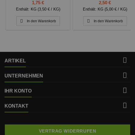
Preis
Preis
1,75 €
2,50 €
Enthält: KG (3,50 € / KG)
Enthält: KG (5,00 € / KG)


In den Warenkorb
In den Warenkorb

ARTIKEL

UNTERNEHMEN

IHR KONTO

KONTAKT
VERTRAG WIDERRUFEN