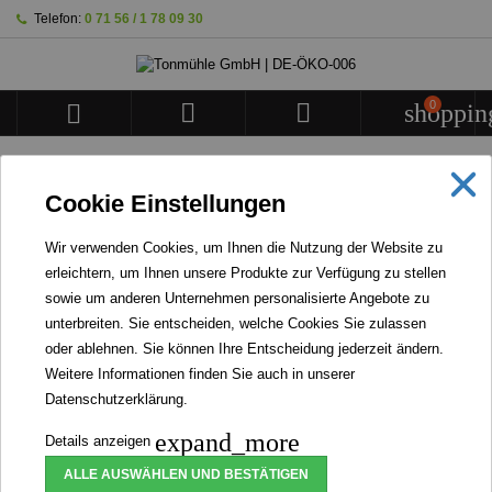
Telefon:
0 71 56 / 1 78 09 30
0



shoppin
STARTSEITE
Cookie Einstellungen
BANNER
Wir verwenden Cookies, um Ihnen die Nutzung der Website zu
erleichtern, um Ihnen unsere Produkte zur Verfügung zu stellen
WIR STELLEN KEINERLEI INSEKTENPRODUKTE
sowie um anderen Unternehmen personalisierte Angebote zu
HER NOCH VERARBEITEN WIR WELCHE.
unterbreiten. Sie entscheiden, welche Cookies Sie zulassen
oder ablehnen. Sie können Ihre Entscheidung jederzeit ändern.
Weitere Informationen finden Sie auch in unserer
Datenschutzerklärung
.
Bioland Haferflocken (Kleinblatt)
expand_more
Details anzeigen
ALLE AUSWÄHLEN UND BESTÄTIGEN
Artikel-Nr.
139552
Marke
Tonmühle