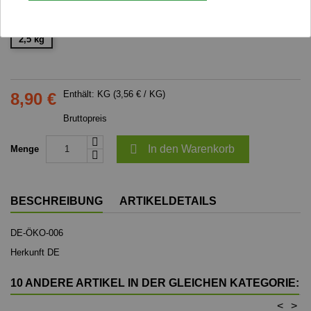
Gewicht
2,5 kg
Enthält: KG (3,56 € / KG)
8,90 €
Bruttopreis

In den Warenkorb
Menge
BESCHREIBUNG
ARTIKELDETAILS
DE-ÖKO-006
Herkunft DE
10 ANDERE ARTIKEL IN DER GLEICHEN KATEGORIE:
<
>