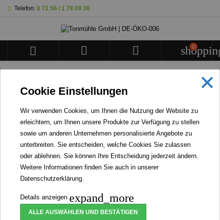
Telefon:
0 71 56 / 1 78 09 30
0



shoppin
STARTSEITE
Cookie Einstellungen
BANNER
Wir verwenden Cookies, um Ihnen die Nutzung der Website zu
erleichtern, um Ihnen unsere Produkte zur Verfügung zu stellen
WIR STELLEN KEINERLEI INSEKTENPRODUKTE
sowie um anderen Unternehmen personalisierte Angebote zu
HER NOCH VERARBEITEN WIR WELCHE.
unterbreiten. Sie entscheiden, welche Cookies Sie zulassen
oder ablehnen. Sie können Ihre Entscheidung jederzeit ändern.
Weitere Informationen finden Sie auch in unserer
Datenschutzerklärung
.
Bio Grünkern
expand_more
Details anzeigen
ALLE AUSWÄHLEN UND BESTÄTIGEN
Artikel-Nr.
150010
Marke
Tonmühle