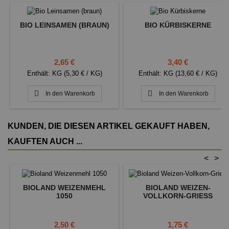
BIO LEINSAMEN (BRAUN)
BIO KÜRBISKERNE
Preis
Preis
2,65 €
3,40 €
Enthält: KG (5,30 € / KG)
Enthält: KG (13,60 € / KG)


In den Warenkorb
In den Warenkorb
KUNDEN, DIE DIESEN ARTIKEL GEKAUFT HABEN,
KAUFTEN AUCH ...
<
>
BIOLAND WEIZENMEHL
BIOLAND WEIZEN-
1050
VOLLKORN-GRIESS
Preis
Preis
2,50 €
1,75 €