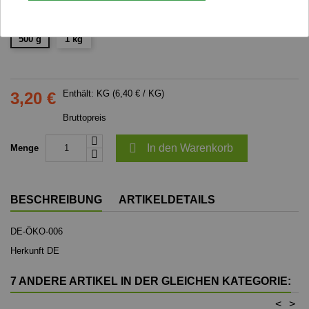
Gewicht
500 g
1 kg
Enthält: KG (6,40 € / KG)
3,20 €
Bruttopreis

In den Warenkorb
Menge
BESCHREIBUNG
ARTIKELDETAILS
DE-ÖKO-006
Herkunft DE
7 ANDERE ARTIKEL IN DER GLEICHEN KATEGORIE:
<
>