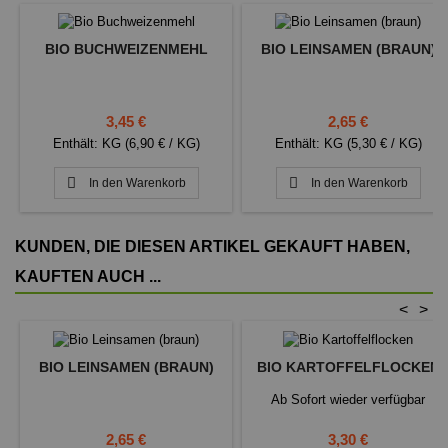
BIO BUCHWEIZENMEHL
BIO LEINSAMEN (BRAUN)
Preis
Preis
3,45 €
2,65 €
Enthält: KG (6,90 € / KG)
Enthält: KG (5,30 € / KG)


In den Warenkorb
In den Warenkorb
KUNDEN, DIE DIESEN ARTIKEL GEKAUFT HABEN,
KAUFTEN AUCH ...
<
>
BIO LEINSAMEN (BRAUN)
BIO KARTOFFELFLOCKEN
Ab Sofort wieder verfügbar
Preis
Preis
2,65 €
3,30 €