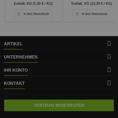
Enthält: KG (5,30 € / KG)
Enthält: KG (13,20 € / KG)


In den Warenkorb
In den Warenkorb

ARTIKEL

UNTERNEHMEN

IHR KONTO

KONTAKT
VERTRAG WIDERRUFEN