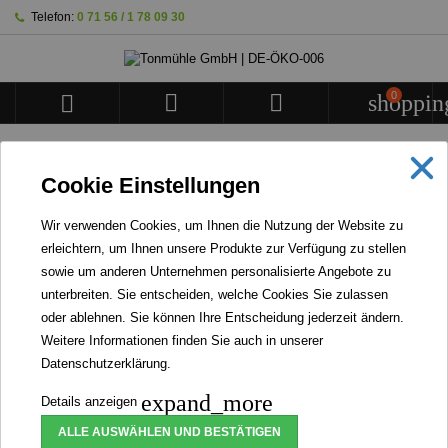
Telefon:
0 71 56 / 1 78 09 30
0



shoppin
STARTSEITE
Cookie Einstellungen
BANNER
Wir verwenden Cookies, um Ihnen die Nutzung der Website zu
erleichtern, um Ihnen unsere Produkte zur Verfügung zu stellen
WIR STELLEN KEINERLEI INSEKTENPRODUKTE
sowie um anderen Unternehmen personalisierte Angebote zu
HER NOCH VERARBEITEN WIR WELCHE.
unterbreiten. Sie entscheiden, welche Cookies Sie zulassen
oder ablehnen. Sie können Ihre Entscheidung jederzeit ändern.
Weitere Informationen finden Sie auch in unserer
Datenschutzerklärung
.
Bio Grünkern
expand_more
Details anzeigen
ALLE AUSWÄHLEN UND BESTÄTIGEN
Artikel-Nr.
150010
Marke
Tonmühle