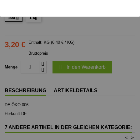
Gewicht
500 g
1 kg
Enthält: KG (6,40 € / KG)
3,20 €
Bruttopreis

In den Warenkorb
Menge
BESCHREIBUNG
ARTIKELDETAILS
DE-ÖKO-006
Herkunft DE
7 ANDERE ARTIKEL IN DER GLEICHEN KATEGORIE:
<
>